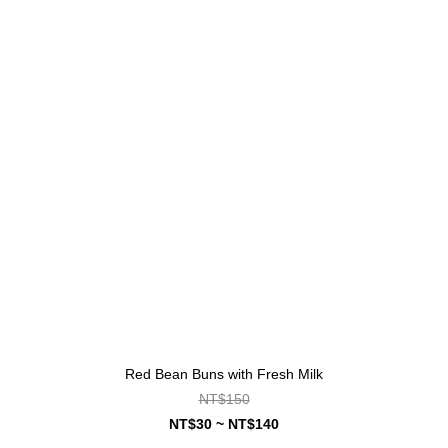
Red Bean Buns with Fresh Milk
NT$150
NT$30 ~ NT$140