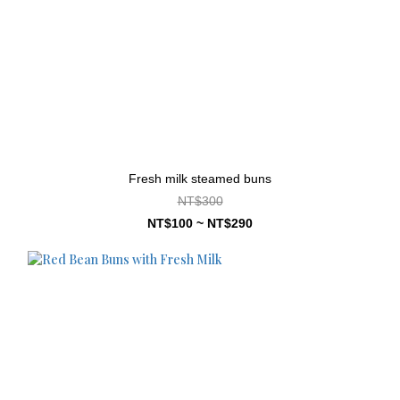
Fresh milk steamed buns
NT$300
NT$100 ~ NT$290