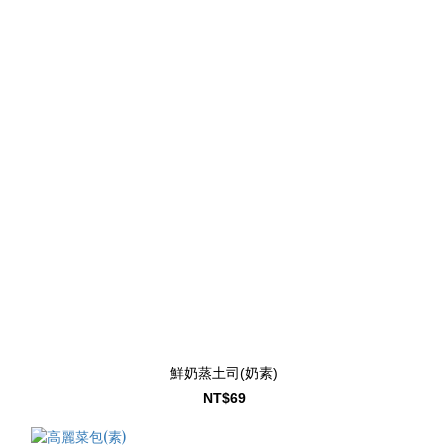
鮮奶蒸土司(奶素)
NT$69