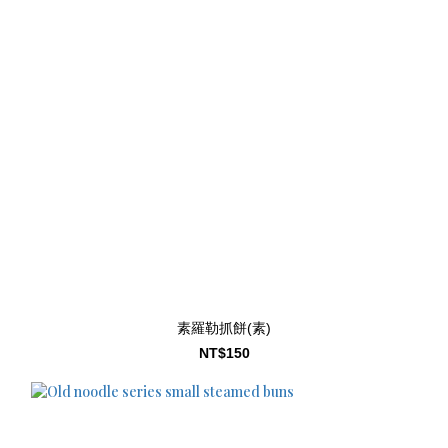
素羅勒抓餅(素)
NT$150