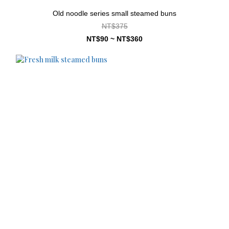
Old noodle series small steamed buns
NT$375
NT$90 ~ NT$360