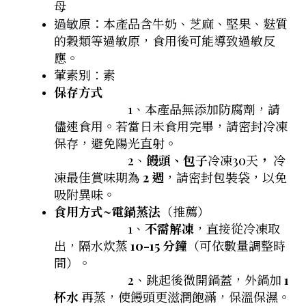
母
過敏原：
本產品含牛奶、芝麻、堅果、麩質
的穀類等過敏原，食用後可能導致過敏反
應。
葷素別：素
保存方式
1、本產品無添加防腐劑，請
儘速食用。若當日未食用完畢，請密封冷凍
保存，避免陽光直射。
2、
饅頭、包子
冷凍30天
，
冷
凍最佳賞味期為
2 週
，請密封包裝袋，以免
吸附異味。
食用方式~
電鍋蒸法
（推薦）
1、
不需解凍
，直接從冷凍取
出，隔水炊蒸
10-15 分鐘
（可依數量調整時
間）。
2、跳起後微開鍋蓋，外鍋加
1
杯水
再蒸，使饅頭更滋潤飽滿，保溫保濕。