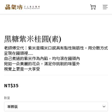
黑糖紫米桂圓(素)
老師傅交代：紫米是糯米口感具有黏性無筋性，用分散方式
呈現在饅頭裡.....
自己煮過的紫米作為內餡，均勻滾在饅頭內
宛如一朵美麗的花朵，滿足你挑剔的味蕾外
視覺上更是一大享受
NT$35
數量