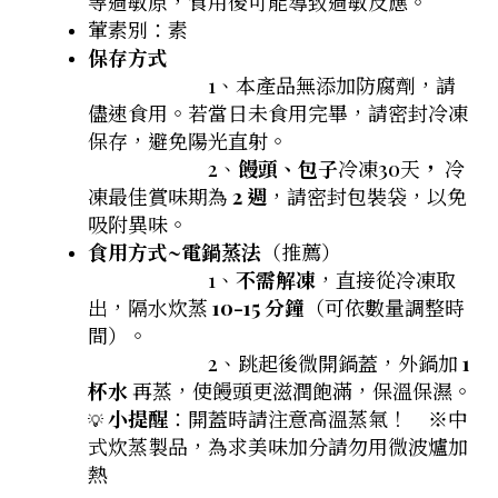
等過敏原，食用後可能導致過敏反應。
葷素別：素
保存方式
1、本產品無添加防腐劑，請
儘速食用。若當日未食用完畢，請密封冷凍
保存，避免陽光直射。
2、
饅頭、包子
冷凍30天
，
冷
凍最佳賞味期為
2 週
，請密封包裝袋，以免
吸附異味。
食用方式~
電鍋蒸法
（推薦）
1、
不需解凍
，直接從冷凍取
出，隔水炊蒸
10-15 分鐘
（可依數量調整時
間）。
2、跳起後微開鍋蓋，外鍋加
1
杯水
再蒸，使饅頭更滋潤飽滿，保溫保濕。
小提醒
：開蓋時請注意高溫蒸氣！
※中
💡
式炊蒸製品，為求美味加分請勿用微波爐加
熱