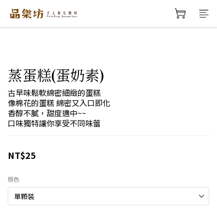
蒸蛋糕(蛋奶素)
古早味鬆軟綿密細緻的蛋糕
像棉花的蛋糕 綿密又入口即化
香醇不膩，甜度適中~~
口味獨特讓你享受不同味蕾
NT$25
顏色