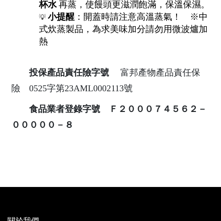
杯水
再蒸，使饅頭更滋潤飽滿，保溫保濕。
小提醒
：開蓋時請注意高溫蒸氣！
※中
💡
式炊蒸製品，為求美味加分請勿用微波爐加
熱
投保產品責任險字號
富邦產物產品責任保
險 0525字第23AML0002113號
食品業者登錄字號 Ｆ２０００７４５６２－
０００００－８
關於我們