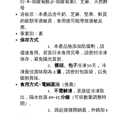
衍-8-胡蘿蔔醛,β-胡蘿蔔素)、芝麻、天然酵
母
本產品含牛奶、芝麻、堅果、麩質
過敏原：
的穀類等過敏原，食用後可能導致過敏反
應。
葷素別：素
保存方式
1、本產品無添加防腐劑，請
儘速食用。若當日未食用完畢，請密封冷凍
保存，避免陽光直射。
2、
饅頭、包子
冷凍30天
，
冷
凍最佳賞味期為
2 週
，請密封包裝袋，以免
吸附異味。
食用方式~
電鍋蒸法
（推薦）
1、
不需解凍
，直接從冷凍取
出，隔水炊蒸
10-15 分鐘
（可依數量調整時
間）。
2、跳起後微開鍋蓋，外鍋加
1