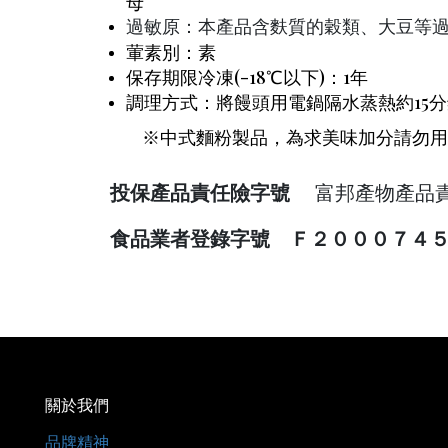
母
過敏原：本產品含麩質的穀類、大豆等
葷素別：素
保存期限冷凍(-18℃以下)：1年
調理方式：將饅頭用電鍋隔水蒸熱約15
※中式麵粉製品，為求美味加分請勿用
投保產品責任險字號
富邦產物產品責任保
食品業者登錄字號 Ｆ２０００７４５
關於我們
品牌精神