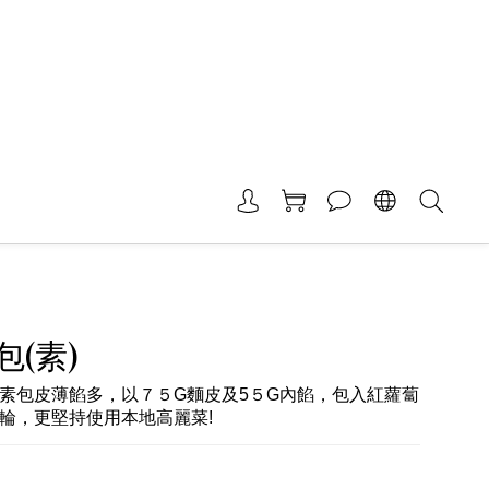
(素)
素包皮薄餡多，以７５G麵皮及5５G內餡，包入紅蘿蔔
輪，更堅持使用本地高麗菜!