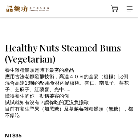
Healthy Nuts Steamed Buns
(Vegetarian)
養生雜糧饅頭是時下最夯的產品
應用古法老麵發酵技術，高達４０％的全麥（粗糧）比例
混合高達13種的堅果食材內涵核桃、杏仁、南瓜子、葵花
子、芝麻子、紅藜麥、光中.....
懂得養生的你，勘稱饕客的你
試試就知有沒有？讓你吃的更沒負擔歐
目前有養生堅果（加黑糖）及蔓越莓雜糧饅頭（無糖），都
不錯吃
NT$35