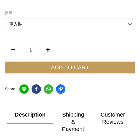
數量
ADD TO CART
Share
Description
Shipping
Customer
&
Reviews
Payment