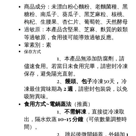
商品成分：未漂白粉心麵粉、老麵菌種、黑
糖粉、南瓜子、葵瓜子、黑芝麻粒、核桃、
枸杞、生腰果、杏仁片、葡萄乾、天然酵母
本產品含堅果、芝麻、麩質的穀類
過敏原：
等過敏原，食用後可能導致過敏反應。
葷素別：素
保存方式
1、本產品無添加防腐劑，請
儘速食用。若當日未食用完畢，請密封冷凍
保存，避免陽光直射。
2、
饅頭、包子
冷凍30天
，
冷
凍最佳賞味期為
2 週
，請密封包裝袋，以免
吸附異味。
食用方式~
電鍋蒸法
（推薦）
1、
不需解凍
，直接從冷凍取
出，隔水炊蒸
10-15 分鐘
（可依數量調整時
間）。
2、跳起後微開鍋蓋，外鍋加
1