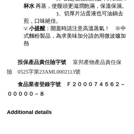
杯水
再蒸，使饅頭更滋潤飽滿，保溫保濕。
3、切厚片沾蛋液也可油鍋去
煎，口味絕佳。
小提醒
：開蓋時請注意高溫蒸氣！
※中
💡
式麵粉製品，為求美味加分請勿用微波爐加
熱
投保產品責任險字號
富邦產物產品責任保
險 0525字第23AML0002113號
食品業者登錄字號 Ｆ２０００７４５６２－
０００００－８
Additional details