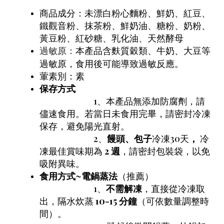
商品成分：未漂白粉心麵粉、鮮奶、紅豆、
鐵觀音粉、抹茶粉、鮮奶油、糖粉、奶粉、
黃豆粉、紅砂糖、乳化油、天然酵母
本產品含麩質穀類、牛奶、大豆等
過敏原：
過敏原，食用後可能導致過敏反應。
葷素別：素
保存方式
1、本產品無添加防腐劑，請
儘速食用。若當日未食用完畢，請密封冷凍
保存，避免陽光直射。
2、
饅頭、包子
冷凍30天
，
冷
凍最佳賞味期為
2 週
，請密封包裝袋，以免
吸附異味。
食用方式~
電鍋蒸法
（推薦）
1、
不需解凍
，直接從冷凍取
出，隔水炊蒸
10-15 分鐘
（可依數量調整時
間）。