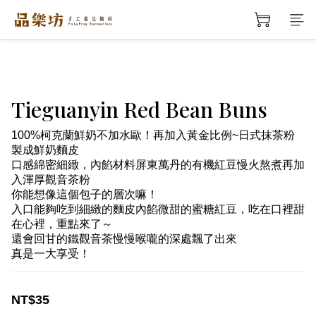
Tieguanyin Red Bean Buns
100%柯克蘭鮮奶不加水歐！再加入黃金比例~日式抹茶粉
製成鮮奶麵皮
口感綿密細緻，內餡材料屏東萬丹的有機紅豆慢火熬煮再加
入渾厚觀音茶粉
你能想像這個包子的層次嘛！
入口能夠吃到細緻的麵皮內餡微甜的蜜糖紅豆，吃在口裡甜
在心裡，重點來了～
還會回甘的鐵觀音茶慢慢喉嚨的深處飄了出來
真是一大享受！
NT$35