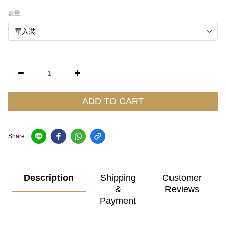
數量
ADD TO CART
Share
Description
Shipping
Customer
&
Reviews
Payment