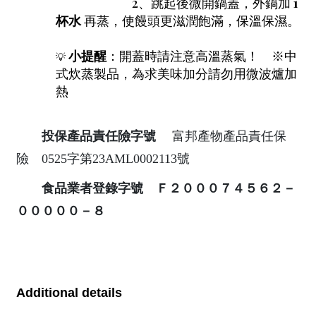
2、跳起後微開鍋蓋，外鍋加
1
杯水
再蒸，使饅頭更滋潤飽滿，保溫保濕。
小提醒
：開蓋時請注意高溫蒸氣！
※中
💡
式炊蒸製品，為求美味加分請勿用微波爐加
熱
投保產品責任險字號
富邦產物產品責任保
險 0525字第23AML0002113號
食品業者登錄字號 Ｆ２０００７４５６２－
０００００－８
Additional details