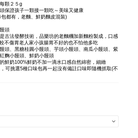
每顆２５g
頭保證孩子一顆接一顆吃～美味又健康
每包都有，老麵、鮮奶麵皮混裝)
饅頭
是古法發酵技術，品樂坊的老麵糰加新麵粉製成，口感
較不傷胃老人家小孩腸胃不好的也不怕他多吃
饅頭、黑糖桂圓小饅頭、芋頭小饅頭、南瓜小饅頭、紫
紅麴小饅頭、鮮奶小饅頭
的鮮奶100%鮮奶不加一滴水口感自然綿密，細緻
裝，可挑選5種口味包再一起沒有備註口味即隨機抓取(不