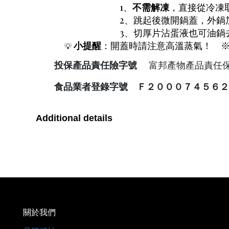
1、
不需解凍
，直接從冷凍
2、跳起後微開鍋蓋，外鍋
3、切厚片沾蛋液也可油鍋去煎
小提醒
：開蓋時請注意高溫蒸氣！
※
💡
投保產品責任險字號
富邦產物產品責任保險 0
食品業者登錄字號 Ｆ２０００７４５６２
Additional details
關於我們