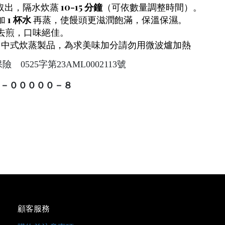
取出，隔水炊蒸
10-15 分鐘
（可依數量調整時間）。
加
1 杯水
再蒸，使饅頭更滋潤飽滿，保溫保濕。
，口味絕佳。
中式炊蒸製品，為求美味加分請勿用微波爐加熱
525字第23AML0002113號
－０００００－８
顧客服務