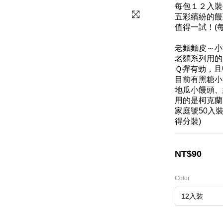
每包１２入裝
五彩繽紛的饅
值得一試！(
老麵麵皮～小
老麵系列用的
Ｑ彈有勁，且
目前有黑糖小
地瓜小饅頭、
用的是柯克蘭
家庭號50入
得分裝)
NT$90
Color