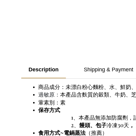
Description
Shipping & Payment
商品成分：未漂白粉心麵粉、水、鮮奶
本產品含麩質的穀類、牛奶、
過敏原：
葷素別：素
保存方式
1、本產品無添加防腐劑，請儘速
2、
饅頭、包子
冷凍30天
，
食用方式~
電鍋蒸法
（推薦）