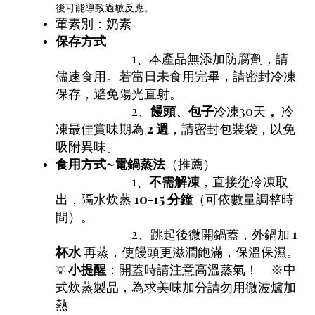
後可能導致過敏反應。
葷素別：奶素
保存方式
1、本產品無添加防腐劑，請
儘速食用。若當日未食用完畢，請密封冷凍
保存，避免陽光直射。
2、
饅頭、包子
冷凍30天
，
冷
凍最佳賞味期為
2 週
，請密封包裝袋，以免
吸附異味。
食用方式~
電鍋蒸法
（推薦）
1、
不需解凍
，直接從冷凍取
出，隔水炊蒸
10-15 分鐘
（可依數量調整時
間）。
2、跳起後微開鍋蓋，外鍋加
1
杯水
再蒸，使饅頭更滋潤飽滿，保溫保濕。
小提醒
：開蓋時請注意高溫蒸氣！
※中
💡
式炊蒸製品，為求美味加分請勿用微波爐加
熱