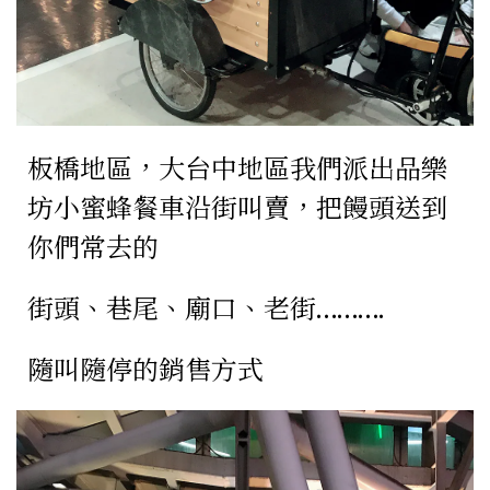
板橋地區，大台中地區我們派出品樂
坊小蜜蜂餐車
沿街叫賣，把饅頭送到
你們常去的
街頭、巷尾、廟口、老街……….
隨叫隨停的銷售方式